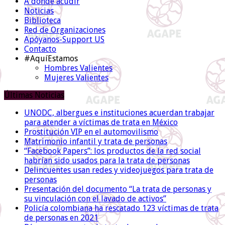
A dónde acudir
Noticias
Biblioteca
Red de Organizaciones
Apóyanos-Support US
Contacto
#AquíEstamos
Hombres Valientes
Mujeres Valientes
Últimas Noticias
UNODC, albergues e instituciones acuerdan trabajar
para atender a víctimas de trata en México
Prostitución VIP en el automovilismo
Matrimonio infantil y trata de personas
“Facebook Papers”: los productos de la red social
habrían sido usados para la trata de personas
Delincuentes usan redes y videojuegos para trata de
personas
Presentación del documento “La trata de personas y
su vinculación con el lavado de activos”
Policía colombiana ha rescatado 123 víctimas de trata
de personas en 2021